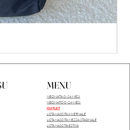
COM
Prez
26,0
IVA i
SU
MENU
NEONATA 0 -24 MESI
NEONATO 0 -24 MESI
OUTLET
LISTA NASCITA INVERNALE
LISTA NASCITA MEZZA STAGINALE
LISTA NASCITA ESTIVA