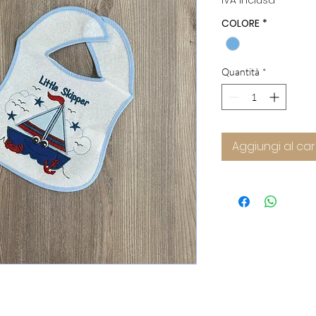
IVA inclusa
COLORE
*
Quantità
*
Aggiungi al car