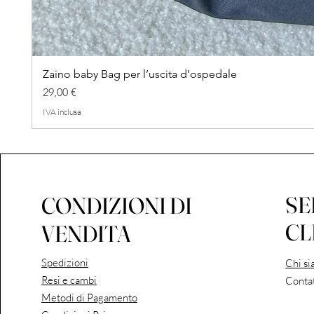
Zaino baby Bag per l’uscita d’ospedale
Prezzo
29,00 €
IVA inclusa
SE
CONDIZIONI DI
CL
VENDITA
Spedizioni
Chi s
Resi e cambi
Contat
Metodi di Pagamento