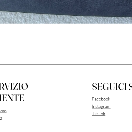
RVIZIO
SEGUICI 
IENTE
Facebook
Instagram
iamo
Tik Tok
ti