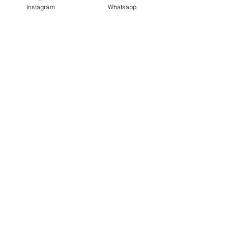
Condizioni Privacy
Instagram
Whatsapp
SERVIZIO CLIENTE
Chi siamo
Contatti
SEGUICI SU
Facebook
Instagram
Tik Tok
MENU
NEONATA 0 -24 MESI
NEONATO 0 -24 MESI
OUTLET