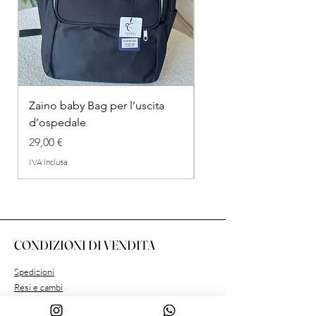
Zaino baby Bag per l’uscita
COMPLETINO "FRAG
d’ospedale
IN COTONE
Prezzo
Prezzo regolare
29,00 €
26,00 €
IVA inclusa
IVA inclusa
CONDIZIONI DI VENDITA
Spedizioni
Resi e cambi
Metodi di Pagamento