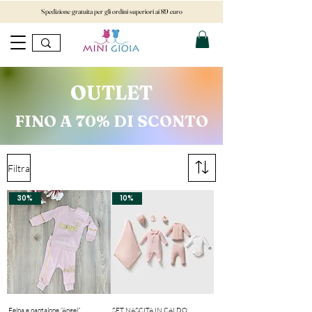
Spedizione gratuita per gli ordini superiori ai 89 euro
OUTLET
FINO A 70% DI SCONTO
Filtra
30%
10%
Felpa e pantalone “Angel”
SET NASCITA IN CALDO