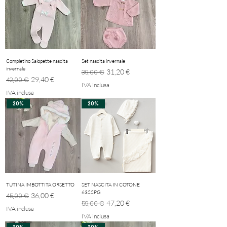
Completino Salopette nascita
Set nascita invernale
invernale
Prezzo regolare
Prezzo scontato
31,20 €
39,00 €
Prezzo regolare
Prezzo scontato
29,40 €
42,00 €
IVA inclusa
IVA inclusa
20%
20%
TUTINA IMBOTTITA ORSETTO
SET NASCITA IN COTONE
6322PG
Prezzo regolare
Prezzo scontato
36,00 €
45,00 €
Prezzo regolare
Prezzo scontato
47,20 €
59,00 €
IVA inclusa
IVA inclusa