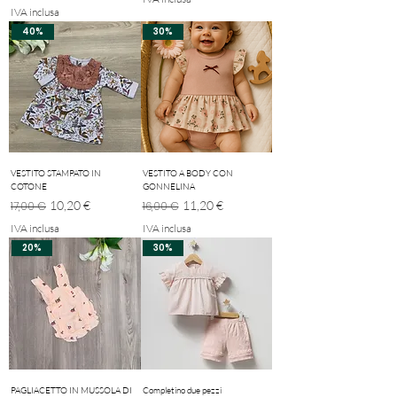
IVA inclusa
40%
30%
VESTITO STAMPATO IN
VESTITO A BODY CON
COTONE
GONNELINA
Prezzo regolare
Prezzo scontato
Prezzo regolare
Prezzo scontato
10,20 €
11,20 €
17,00 €
16,00 €
IVA inclusa
IVA inclusa
20%
30%
PAGLIACETTO IN MUSSOLA DI
Completino due pezzi