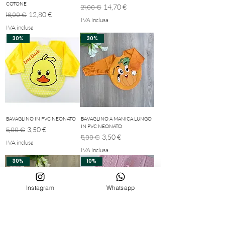
COTONE
Prezzo regolare
Prezzo scontato
14,70 €
21,00 €
Prezzo regolare
Prezzo scontato
12,80 €
16,00 €
IVA inclusa
IVA inclusa
30%
30%
BAVAGLINO IN PVC NEONATO
BAVAGLINO A MANICA LUNGO
IN PVC NEONATO
Prezzo regolare
Prezzo scontato
3,50 €
5,00 €
Prezzo regolare
Prezzo scontato
3,50 €
5,00 €
IVA inclusa
IVA inclusa
30%
10%
Instagram
Whatsapp