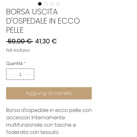
BORSA USCITA
D'OSPEDALE IN ECCO
PELLE
Prezzo
Prezzo
 59,00 € 
41,30 €
regolare
scontato
IVA inclusa
Quantità
*
Aggiungi al carrello
Borsa d’ospedale in ecco pelle con
accessori. Internamente
multifunzionale con tasche e
foderata con tessuto