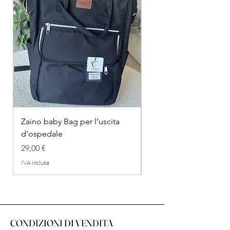
Zaino baby Bag per l’uscita
COMPLETINO "FRAG
d’ospedale
IN COTONE
Prezzo
Prezzo regolare
29,00 €
26,00 €
IVA inclusa
IVA inclusa
CONDIZIONI DI VENDITA