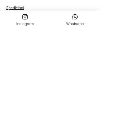
Spedizioni
Resi e cambi
Metodi di Pagamento
Instagram
Whatsapp
Condizioni Privacy
SERVIZIO CLIENTE
Chi siamo
Contatti
SEGUICI SU
Facebook
Instagram
Tik Tok
MENU