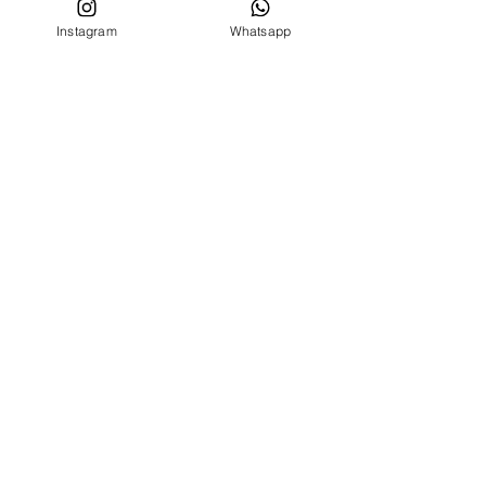
Privacy conditions
Instagram
Whatsapp
CUSTOMER SERVICE
Who we are
Contacts
FOLLOW US ON
Facebook
Instagram
MENU
BIRTH SET
NEWBORN 0 -24 MONTHS
NEWBORN 0 -24 MONTHS