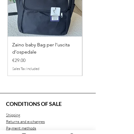
Zaino baby Bag per l’uscita
COMPLETINO "FRAG
d’ospedale
IN COTONE
Price
Regular Price
€29.00
€26.00
Sales Tax Included
Sales Tax Included
CONDITIONS OF SALE
Shipping
Returns and exchanges
Payment methods