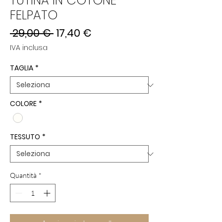
TUTINA IN COTONE
FELPATO
Prezzo
Prezzo
 29,00 € 
17,40 €
regolare
scontato
IVA inclusa
TAGLIA
*
COLORE
*
TESSUTO
*
Quantità
*