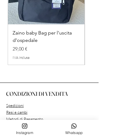
Zaino baby Bag per l’uscita
COMPLETINO "FRAG
d’ospedale
IN COTONE
Prezzo
Prezzo regolare
29,00 €
26,00 €
IVA inclusa
IVA inclusa
CONDIZIONI DI VENDITA
Spedizioni
Resi e cambi
Metodi di Pagamento
Condizioni Privacy
Instagram
Whatsapp