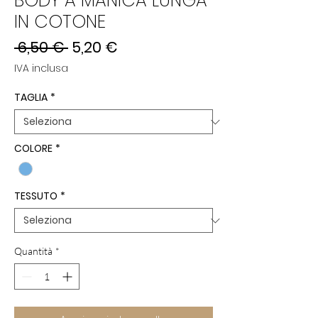
BODY A MANICA LUNGA
IN COTONE
Prezzo
Prezzo
 6,50 € 
5,20 €
regolare
scontato
IVA inclusa
TAGLIA
*
COLORE
*
TESSUTO
*
Quantità
*