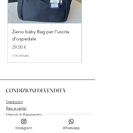
Zaino baby Bag per l’uscita
COMPLETINO "FRAG
d’ospedale
IN COTONE
Prezzo
Prezzo regolare
29,00 €
26,00 €
IVA inclusa
IVA inclusa
CONDIZIONI DI VENDITA
Spedizioni
Resi e cambi
Metodi di Pagamento
Condizioni Privacy
Instagram
Whatsapp