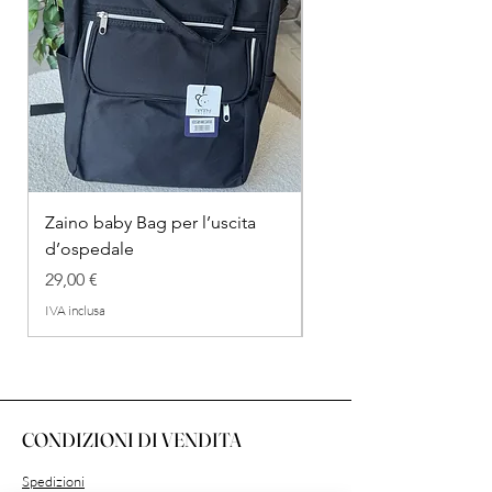
Zaino baby Bag per l’uscita
COMPLETINO "FRAG
d’ospedale
IN COTONE
Prezzo
Prezzo regolare
29,00 €
26,00 €
IVA inclusa
IVA inclusa
CONDIZIONI DI VENDITA
Spedizioni