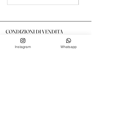
CONDIZIONI DI VENDITA
Spedizioni
Instagram
Whatsapp
Resi e cambi
Metodi di Pagamento
Condizioni Privacy
SERVIZIO CLIENTE
Chi siamo
Contatti
SEGUICI SU
Facebook