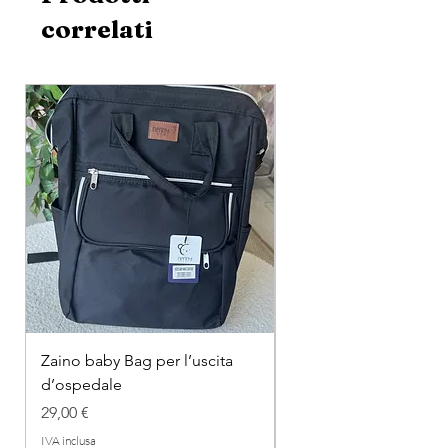
correlati
Zaino baby Bag per l’uscita
COMPLETINO "FRAG
d’ospedale
IN COTONE
Prezzo
Prezzo regolare
29,00 €
26,00 €
IVA inclusa
IVA inclusa