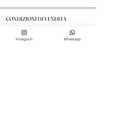
CONDIZIONI DI VENDITA
Spedizioni
Resi e cambi
Instagram
Whatsapp
Metodi di Pagamento
Condizioni Privacy
SERVIZIO CLIENTE
Chi siamo
Contatti
SEGUICI SU
Facebook
Instagram
Tik Tok