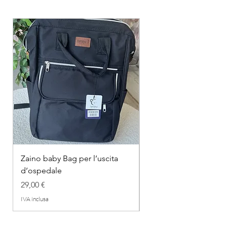
Zaino baby Bag per l’uscita
COMPLETINO "FRAG
d’ospedale
IN COTONE
Prezzo
Prezzo regolare
29,00 €
26,00 €
IVA inclusa
IVA inclusa