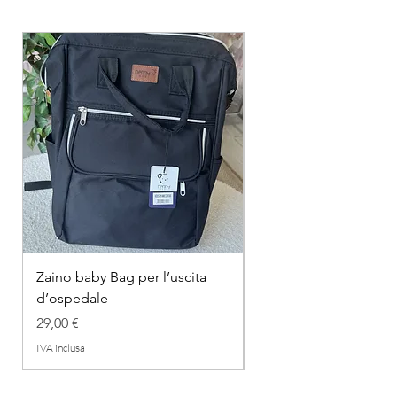
Zaino baby Bag per l’uscita
COMPLETINO "FRAG
d’ospedale
IN COTONE
Prezzo
Prezzo regolare
29,00 €
26,00 €
IVA inclusa
IVA inclusa