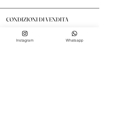
CONDIZIONI DI VENDITA
Spedizioni
Resi e cambi
Instagram
Whatsapp
Metodi di Pagamento
Condizioni Privacy
SERVIZIO CLIENTE
Chi siamo
Contatti
SEGUICI SU
Facebook
Instagram
Tik Tok