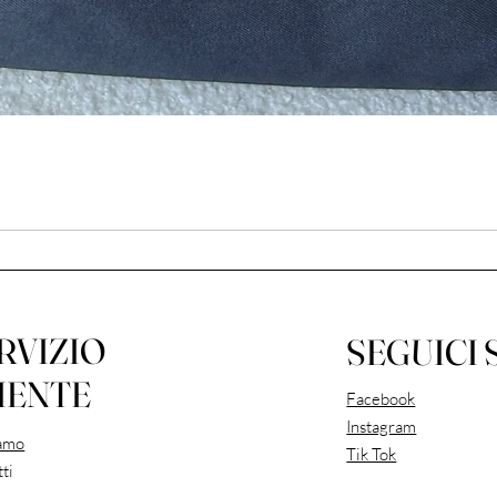
RVIZIO
SEGUICI 
IENTE
Facebook
Instagram
iamo
Tik Tok
ti