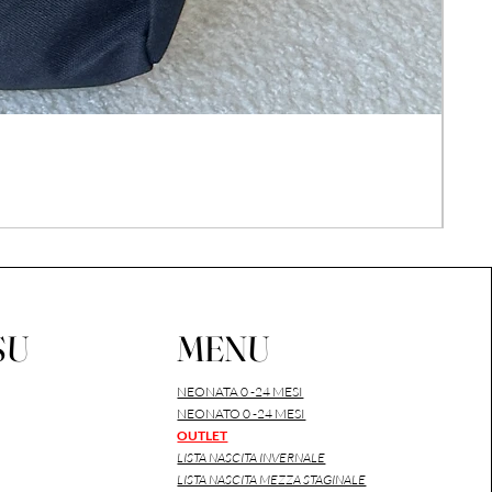
COM
Prez
26,0
IVA i
SU
MENU
NEONATA 0 -24 MESI
NEONATO 0 -24 MESI
OUTLET
LISTA NASCITA INVERNALE
LISTA NASCITA MEZZA STAGINALE