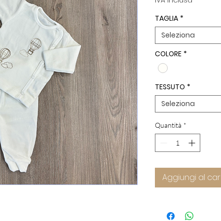
IVA inclusa
TAGLIA
*
Seleziona
COLORE
*
TESSUTO
*
Seleziona
Quantità
*
Aggiungi al car