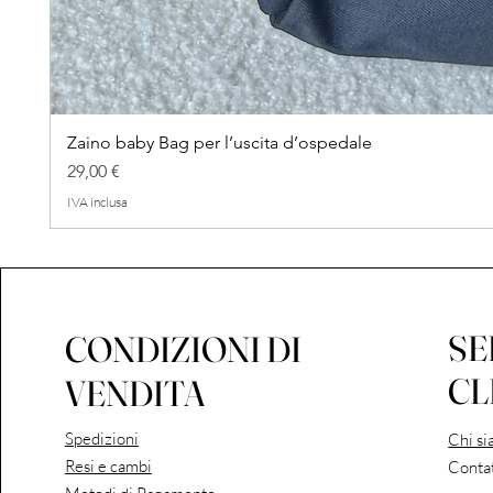
Zaino baby Bag per l’uscita d’ospedale
Prezzo
29,00 €
IVA inclusa
SE
CONDIZIONI DI
CL
VENDITA
Spedizioni
Chi s
Resi e cambi
Contat