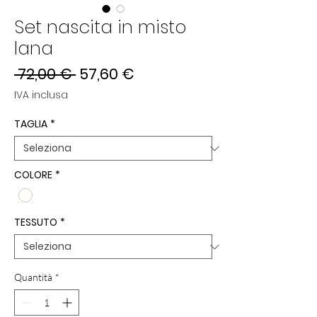
Set nascita in misto
lana
Prezzo
Prezzo
 72,00 € 
57,60 €
regolare
scontato
IVA inclusa
TAGLIA
*
COLORE
*
TESSUTO
*
Quantità
*