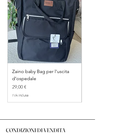
Zaino baby Bag per l’uscita
COMPLETINO "FRAG
d’ospedale
IN COTONE
Prezzo
Prezzo regolare
29,00 €
26,00 €
IVA inclusa
IVA inclusa
CONDIZIONI DI VENDITA