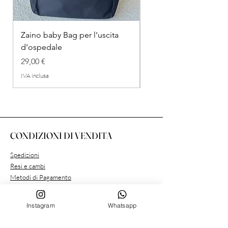
Zaino baby Bag per l’uscita
COMPLETINO "FRAG
d’ospedale
IN COTONE
Prezzo
Prezzo regolare
29,00 €
26,00 €
IVA inclusa
IVA inclusa
CONDIZIONI DI VENDITA
Spedizioni
Resi e cambi
Metodi di Pagamento
Condizioni Privacy
Instagram
Whatsapp
SERVIZIO CLIENTE