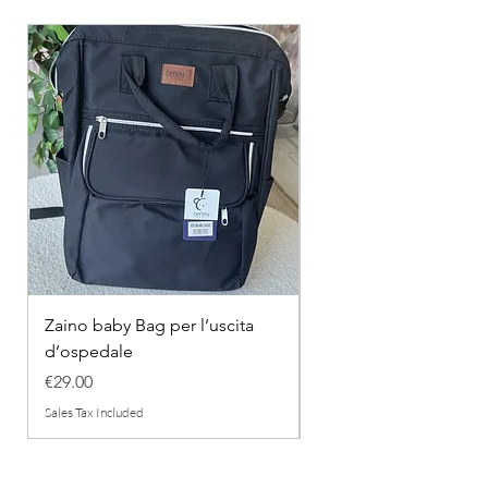
Zaino baby Bag per l’uscita
COMPLETINO "FRAG
d’ospedale
IN COTONE
Price
Regular Price
€29.00
€26.00
Sales Tax Included
Sales Tax Included