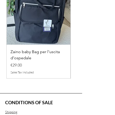
Zaino baby Bag per l’uscita
COMPLETINO "FRAG
d’ospedale
IN COTONE
Price
Regular Price
€29.00
€26.00
Sales Tax Included
Sales Tax Included
CONDITIONS OF SALE
Shipping