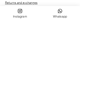
Returns and exchanges
Payment methods
Privacy conditions
Instagram
Whatsapp
CUSTOMER SERVICE
Who we are
Contacts
FOLLOW US ON
Facebook
Instagram
MENU
BIRTH SET