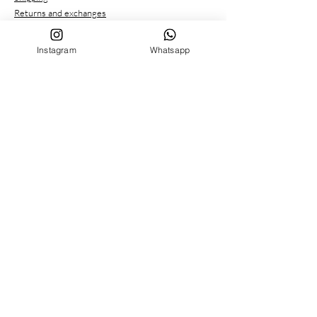
Returns and exchanges
Payment methods
Privacy conditions
Instagram
Whatsapp
CUSTOMER SERVICE
Who we are
Contacts
FOLLOW US ON
Facebook
Instagram
MENU
BIRTH SET