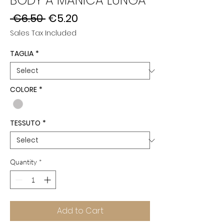
BODY A MANICA LUNGA
Regular
Sale
 €6.50 
€5.20
Price
Price
Sales Tax Included
TAGLIA
*
COLORE
*
TESSUTO
*
Quantity
*
Add to Cart