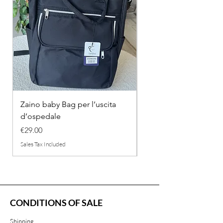
Zaino baby Bag per l’uscita
COMPLETINO "FRAG
d’ospedale
IN COTONE
Price
Regular Price
€29.00
€26.00
Sales Tax Included
Sales Tax Included
CONDITIONS OF SALE
Shipping