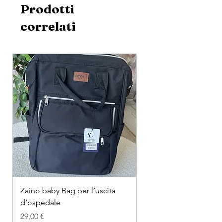
Prodotti
correlati
Zaino baby Bag per l’uscita
COMPLETINO "FRAG
d’ospedale
IN COTONE
Prezzo
Prezzo regolare
29,00 €
26,00 €