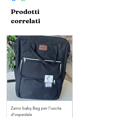
Prodotti
correlati
Zaino baby Bag per l’uscita
COMPLETINO "FRAG
d’ospedale
IN COTONE