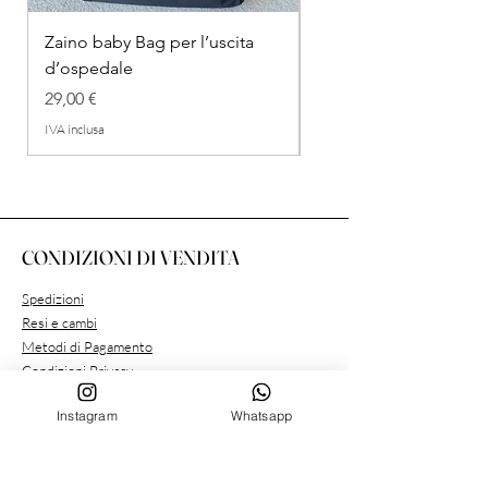
Zaino baby Bag per l’uscita
COMPLETINO "FRAG
d’ospedale
IN COTONE
Prezzo
Prezzo regolare
29,00 €
26,00 €
IVA inclusa
IVA inclusa
CONDIZIONI DI VENDITA
Spedizioni
Resi e cambi
Metodi di Pagamento
Condizioni Privacy
Instagram
Whatsapp
SERVIZIO CLIENTE
Chi siamo