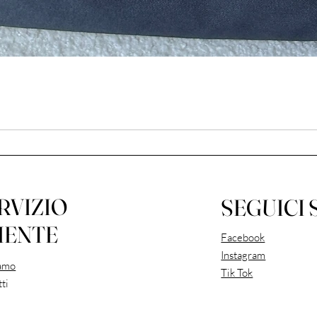
RVIZIO
SEGUICI 
IENTE
Facebook
Instagram
iamo
Tik Tok
ti