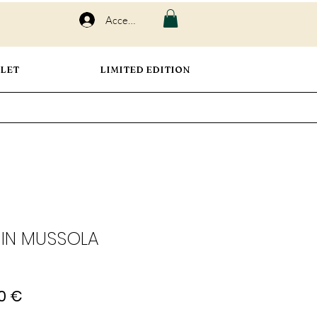
Accedi
LET
LIMITED EDITION
 IN MUSSOLA
zo
Prezzo
80 €
lare
scontato