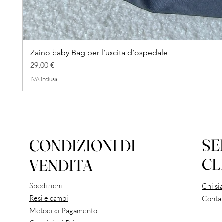
Zaino baby Bag per l’uscita d’ospedale
Prezzo
29,00 €
IVA inclusa
SE
CONDIZIONI DI
CL
VENDITA
Spedizioni
Chi s
Resi e cambi
Contat
Metodi di Pagamento