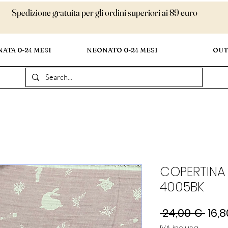
Spedizione gratuita per gli ordini superiori ai 89 euro
ATA 0-24 MESI
NEONATO 0-24 MESI
OUT
COPERTINA
4005BK
Prez
 24,00 € 
16,
rego