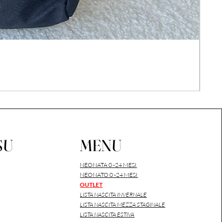
COM
Prez
26,0
IVA i
SU
MENU
NEONATA 0 -24 MESI
NEONATO 0 -24 MESI
OUTLET
LISTA NASCITA INVERNALE
LISTA NASCITA MEZZA STAGINALE
LISTA NASCITA ESTIVA