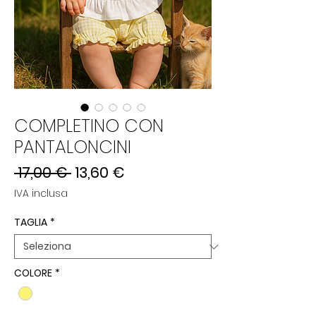
COMPLETINO CON
PANTALONCINI
Prezzo
Prezzo
 17,00 € 
13,60 €
regolare
scontato
IVA inclusa
TAGLIA
*
COLORE
*