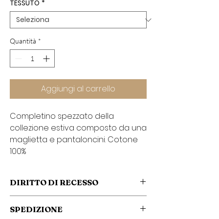
TESSUTO
*
Quantità
*
Aggiungi al carrello
Completino spezzato della
collezione estiva composto da una
maglietta e pantaloncini. Cotone
100%
DIRITTO DI RECESSO
Il nostro scopo è garantire la tua completa
SPEDIZIONE
soddisfazione. Se per qualche ragione non sei