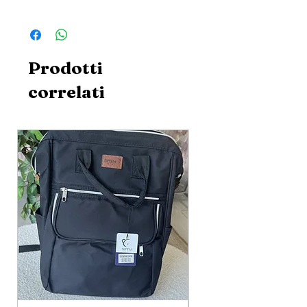
soddisfatta del tuo ordine puoi esercitare il
I nostri articoli verranno spediti dopo il
tuo diritto di recesso entro 14 giorni lavorativi
ricevimento del ordine entro 24 ore, tramite
dal giorno in cui hai ricevuto i prodotti
corriere GLS. Servizio espresso di consegna
acquistati su MiniGioia. Le spese sono al carico
door-to-door.Tempi di consegna regolari:
del cliente. Scopri le condizioni del reso
clicca
Prodotti
24/48 ore e 48/72 ore per la Calabria,
qui!
Sardegna e Sicilia.Costo della spedizione è
correlati
Se hai rispettato tutte le condizioni richieste,
5.00€ per spedizioni in Italia. Gratis per
MiniGioia ti rimborserà entro 14 giorni dal
acquisti superiori ai 89,00€
ricevimento dei capi resi, l'intero prezzo dei
prodotti acquistati escluso costo della
spedizione e il servizio del contrassegno.