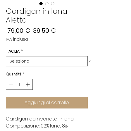
Cardigan in lana
Aletta
Prezzo
Prezzo
 79,00 € 
39,50 €
regolare
scontato
IVA inclusa
TAGLIA
*
Quantità
*
Aggiungi al carrello
Cardigan da neonato in lana.
Composizione: 92% lana, 8%