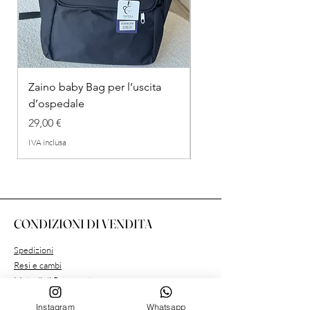
Zaino baby Bag per l’uscita
COMPLETINO "FRAG
d’ospedale
IN COTONE
Prezzo
Prezzo regolare
29,00 €
26,00 €
IVA inclusa
IVA inclusa
CONDIZIONI DI VENDITA
Spedizioni
Resi e cambi
Metodi di Pagamento
Condizioni Privacy
Instagram
Whatsapp